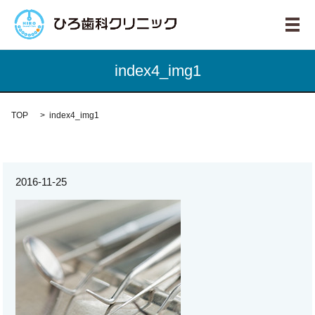
メ
index4_img1
TOP
index4_img1
2016-11-25