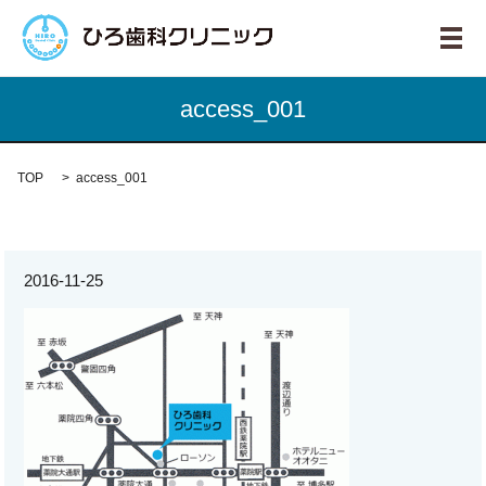
メ
access_001
TOP
access_001
2016-11-25